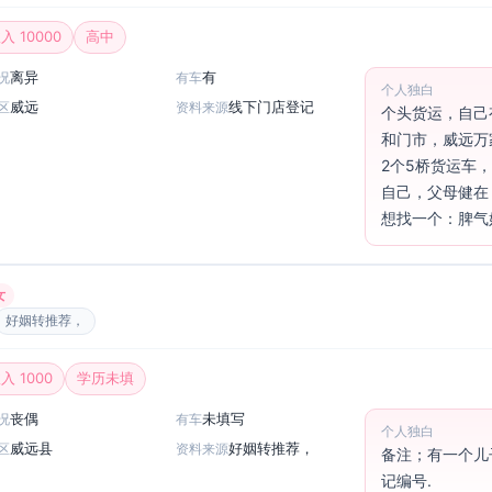
入 10000
高中
离异
有
况
有车
个人独白
威远
线下门店登记
区
资料来源
个头货运，自己
和门市，威远万
2个5桥货运车
自己，父母健在，
想找一个：脾气
女
好姻转推荐，
入 1000
学历未填
丧偶
未填写
况
有车
个人独白
威远县
好姻转推荐，
区
资料来源
备注；有一个儿
记编号.