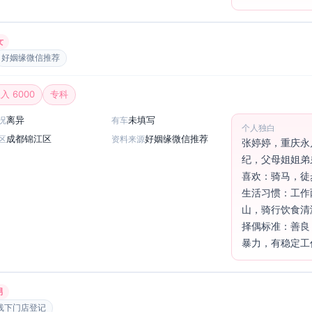
女
好姻缘微信推荐
入 6000
专科
离异
未填写
况
有车
个人独白
成都锦江区
好姻缘微信推荐
区
资料来源
张婷婷，重庆永
纪，父母姐姐弟
喜欢：骑马，徒
生活习惯：工作
山，骑行饮食清
择偶标准：善良
暴力，有稳定工
男
线下门店登记