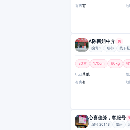
有
有房
地
A陈四姐中介
男
编号 1
成都
线下登
30岁
170cm
60kg
收
其他
职业
婚
有
有房
地
心喜佳缘，客服号
编号 20148
威远