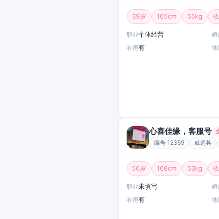
39岁
165cm
55kg
收
个体经营
职业
婚
有
有房
地
心喜佳缘，客服号
编号 12359
威远县
56岁
168cm
53kg
收
未填写
职业
婚
有
有房
地