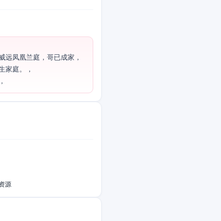
威远凤凰兰庭，哥已成家，
生家庭。，

，
资源