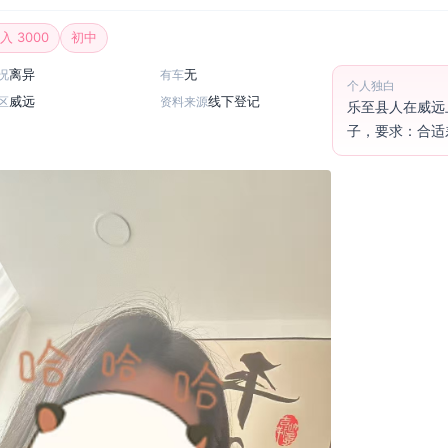
入 3000
初中
离异
无
况
有车
个人独白
威远
线下登记
区
资料来源
乐至县人在威远
子，要求：合适