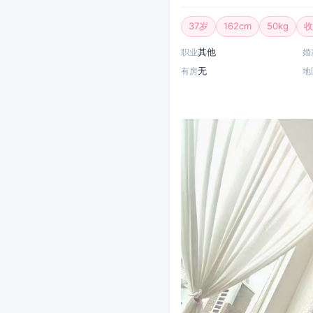
37岁
162cm
50kg
收
其他
职业
婚
无
有房
地