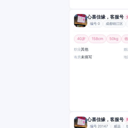
心喜佳缘，客服号
编号 0
成都锦江区
40岁
158cm
50kg
收
其他
职业
婚
未填写
有房
地
心喜佳缘，客服号
编号 20147
威远