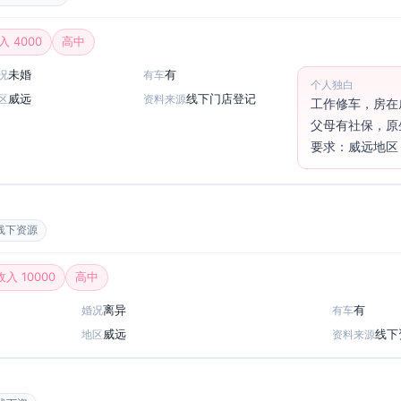
入 4000
高中
未婚
有
况
有车
个人独白
威远
线下门店登记
区
资料来源
工作修车，房在
父母有社保，原
要求：威远地区
线下资源
收入 10000
高中
离异
有
婚况
有车
威远
线下
地区
资料来源