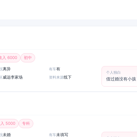
收入 6000
初中
离异
有
况
有车
个人独白
威远李家场
线下
区
资料来源
借过婚没有小孩
入 5000
专科
未婚
未填写
况
有车