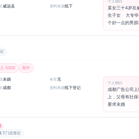
个人独白
威远县
线下
区
资料来源
某女三十4岁在威远
生子女    大专
个好一点的男朋友
记
入 5000
高中
未婚
无
况
有车
个人独白
成都
线下登记
区
资料来源
成都广告公司上
上，父母有社保
要求未婚
男
线下门店登记