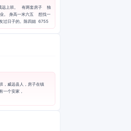
上班。   有两套房子    独
毕业。 身高一米六五    想找一
过日子的。陈四姐  6755
班，威远县人，房子在镇
有一个安家，
