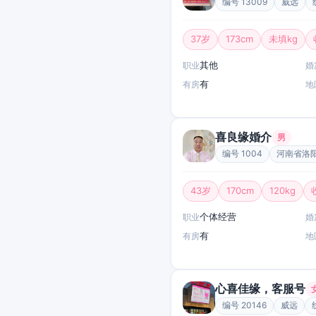
编号 13009
威远
37岁
173cm
未填kg
其他
职业
婚
有
有房
地
喜良缘婚介
男
编号 1004
河南省洛
43岁
170cm
120kg
个体经营
职业
婚
有
有房
地
心喜佳缘，客服号
编号 20146
威远