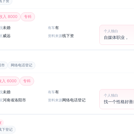
线下资
收入 8000
专科
未婚
有
况
有车
个人独白
威远
线下资
区
资料来源
自媒体职业，
阳市
网络电话登记
收入 6000
专科
未婚
有
况
有车
个人独白
河南省洛阳市
网络电话登记
区
资料来源
找一个性格好善
女
线下登记