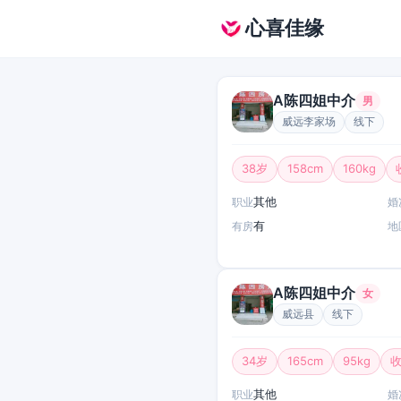
心喜佳缘
A陈四姐中介
男
威远李家场
线下
38岁
158cm
160kg
其他
职业
婚
有
有房
地
A陈四姐中介
女
威远县
线下
34岁
165cm
95kg
收
其他
职业
婚