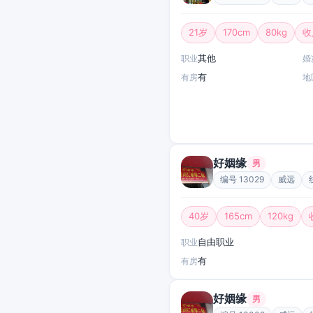
21岁
170cm
80kg
收
其他
职业
婚
有
有房
地
好姻缘
男
编号 13029
威远
40岁
165cm
120kg
自由职业
职业
有
有房
好姻缘
男